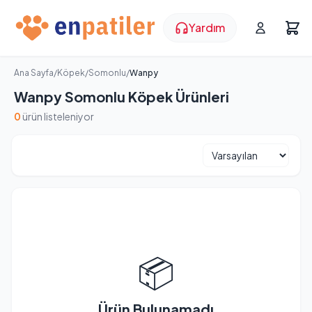
Yardım
Ana Sayfa
/
Köpek
/
Somonlu
/
Wanpy
Wanpy Somonlu Köpek Ürünleri
0
ürün listeleniyor
📦
Ürün Bulunamadı