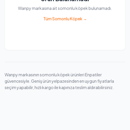
Wanpy markasına ait somonlu köpek bulunamadı.
Tüm Somonlu Köpek →
Wanpy markasının somonlu köpek ürünleri Enpatiler
güvencesiyle. Geniş ürün yelpazesinden en uygun fiyatlarla
seçim yapabilir, hızlı kargo ile kapınıza teslim aldırabilirsiniz.