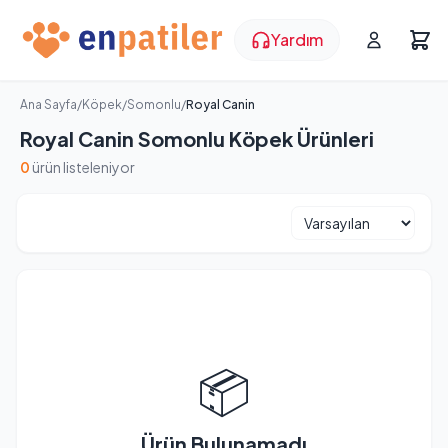
Yardım
Ana Sayfa
/
Köpek
/
Somonlu
/
Royal Canin
Royal Canin Somonlu Köpek Ürünleri
0
ürün listeleniyor
📦
Ürün Bulunamadı