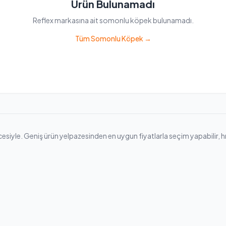
Ürün Bulunamadı
Reflex markasına ait somonlu köpek bulunamadı.
Tüm Somonlu Köpek →
yle. Geniş ürün yelpazesinden en uygun fiyatlarla seçim yapabilir, hızlı 