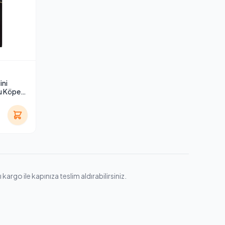
ini
u Köpek
argo ile kapınıza teslim aldırabilirsiniz.