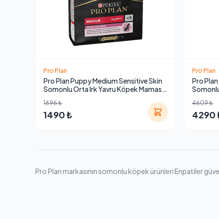
Pro Plan
Pro Plan
Pro Plan Puppy Medium Sensitive Skin
Pro Plan
Somonlu Orta Irk Yavru Köpek Maması
Somonlu
3 Kg
12 Kg
1696 ₺
4609 ₺
1490 ₺
4290 
Pro Plan markasının somonlu köpek ürünleri Enpatiler güvences