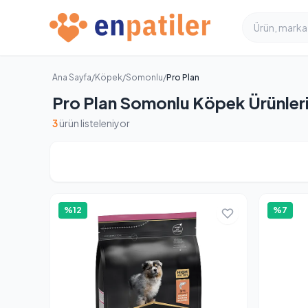
Ana Sayfa
/
Köpek
/
Somonlu
/
Pro Plan
Pro Plan Somonlu Köpek Ürünler
3
ürün listeleniyor
%12
%7