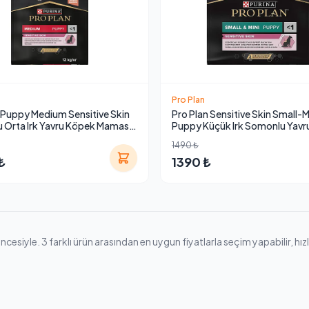
Pro Plan
 Puppy Medium Sensitive Skin
Pro Plan Sensitive Skin Small-M
 Orta Irk Yavru Köpek Maması
Puppy Küçük Irk Somonlu Yavr
Maması 3 kg
1490 ₺
₺
1390 ₺
iyle. 3 farklı ürün arasından en uygun fiyatlarla seçim yapabilir, hızlı k