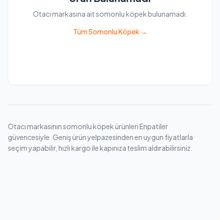
Otacı markasına ait somonlu köpek bulunamadı.
Tüm Somonlu Köpek →
Otacı markasının somonlu köpek ürünleri Enpatiler
güvencesiyle. Geniş ürün yelpazesinden en uygun fiyatlarla
seçim yapabilir, hızlı kargo ile kapınıza teslim aldırabilirsiniz.