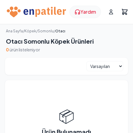
Yardım
Ana Sayfa
/
Köpek
/
Somonlu
/
Otacı
Otacı Somonlu Köpek Ürünleri
0
ürün listeleniyor
📦
Ürün Bulunamadı