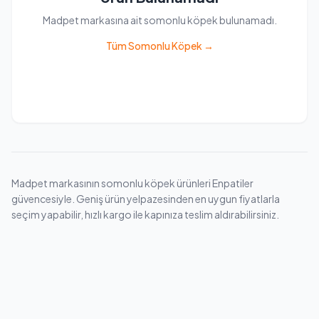
Madpet markasına ait somonlu köpek bulunamadı.
Tüm Somonlu Köpek →
Madpet markasının somonlu köpek ürünleri Enpatiler
güvencesiyle. Geniş ürün yelpazesinden en uygun fiyatlarla
seçim yapabilir, hızlı kargo ile kapınıza teslim aldırabilirsiniz.