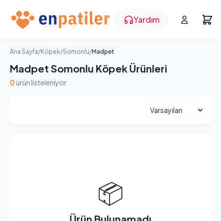
Yardım
Ana Sayfa
/
Köpek
/
Somonlu
/
Madpet
Madpet Somonlu Köpek Ürünleri
0
ürün listeleniyor
📦
Ürün Bulunamadı