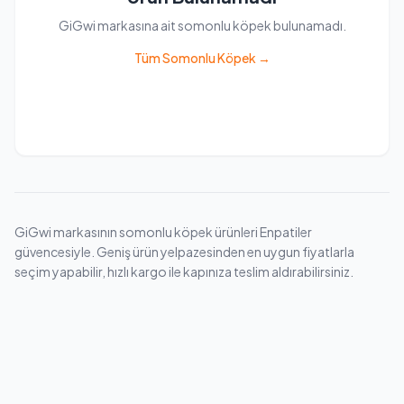
GiGwi markasına ait somonlu köpek bulunamadı.
Tüm Somonlu Köpek →
GiGwi markasının somonlu köpek ürünleri Enpatiler
güvencesiyle. Geniş ürün yelpazesinden en uygun fiyatlarla
seçim yapabilir, hızlı kargo ile kapınıza teslim aldırabilirsiniz.