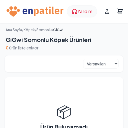
Yardım
Ana Sayfa
/
Köpek
/
Somonlu
/
GiGwi
GiGwi Somonlu Köpek Ürünleri
0
ürün listeleniyor
📦
Ürün Bulunamadı