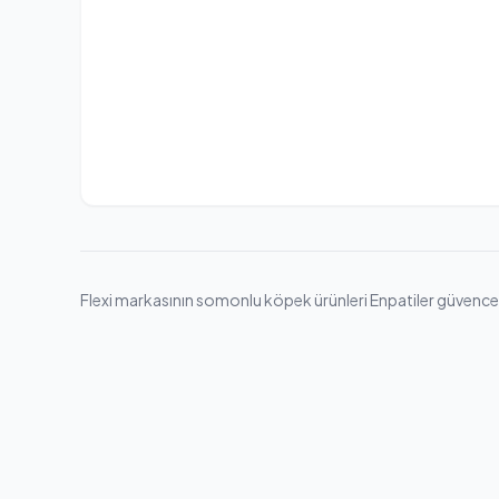
Flexi markasının somonlu köpek ürünleri Enpatiler güvencesiyl