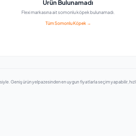
Ürün Bulunamadı
Flexi markasına ait somonlu köpek bulunamadı.
Tüm Somonlu Köpek →
e. Geniş ürün yelpazesinden en uygun fiyatlarla seçim yapabilir, hızlı ka