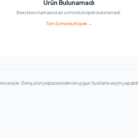
Ürün Bulunamadı
Beeztees markasına ait somonlu köpek bulunamadı.
Tüm Somonlu Köpek →
siyle. Geniş ürün yelpazesinden en uygun fiyatlarla seçim yapabilir, hız