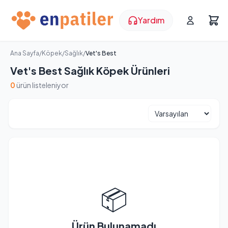
Yardım
Ana Sayfa
/
Köpek
/
Sağlık
/
Vet's Best
Vet's Best Sağlık Köpek Ürünleri
0
ürün listeleniyor
📦
Ürün Bulunamadı