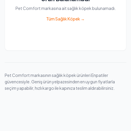
Pet Comfort markasına ait sağlık köpek bulunamadı.
Tüm Sağlık Köpek →
Pet Comfort markasının sağlık köpek ürünleri Enpatiler
güvencesiyle. Geniş ürün yelpazesinden en uygun fiyatlarla
seçim yapabilir, hızlı kargo ile kapınıza teslim aldırabilirsiniz.