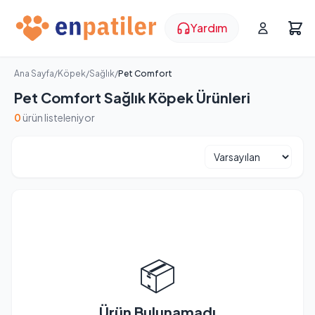
Yardım
Ana Sayfa
/
Köpek
/
Sağlık
/
Pet Comfort
Pet Comfort Sağlık Köpek Ürünleri
0
ürün listeleniyor
📦
Ürün Bulunamadı