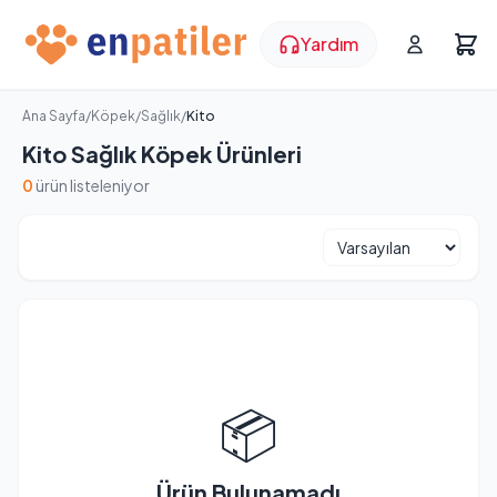
Yardım
Ana Sayfa
/
Köpek
/
Sağlık
/
Kito
Kito Sağlık Köpek Ürünleri
0
ürün listeleniyor
📦
Ürün Bulunamadı