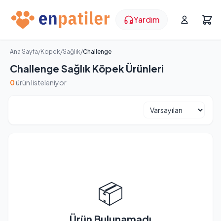
Yardım
Ana Sayfa
/
Köpek
/
Sağlık
/
Challenge
Challenge Sağlık Köpek Ürünleri
0
ürün listeleniyor
📦
Ürün Bulunamadı