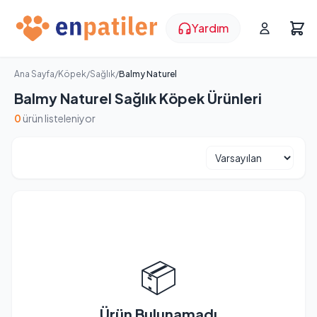
Yardım
Ana Sayfa
/
Köpek
/
Sağlık
/
Balmy Naturel
Balmy Naturel Sağlık Köpek Ürünleri
0
ürün listeleniyor
📦
Ürün Bulunamadı