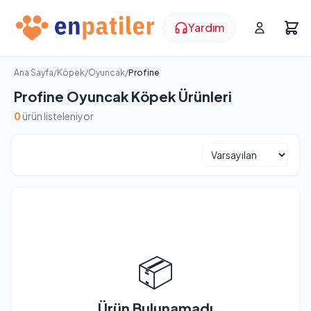
Yardım
Ana Sayfa
/
Köpek
/
Oyuncak
/
Profine
Profine Oyuncak Köpek Ürünleri
0
ürün listeleniyor
📦
Ürün Bulunamadı