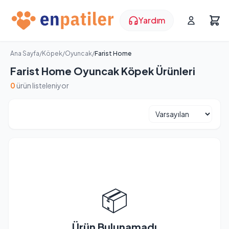
Yardım
Ana Sayfa
/
Köpek
/
Oyuncak
/
Farist Home
Farist Home Oyuncak Köpek Ürünleri
0
ürün listeleniyor
📦
Ürün Bulunamadı