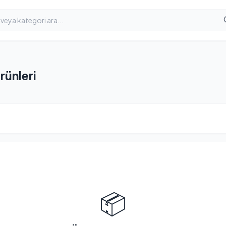
ünleri
📦