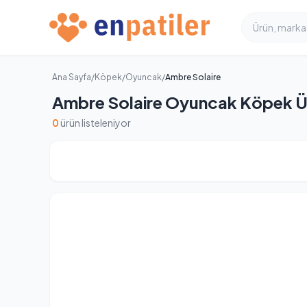
Ana Sayfa
/
Köpek
/
Oyuncak
/
Ambre Solaire
Ambre Solaire Oyuncak Köpek Ür
0
ürün listeleniyor