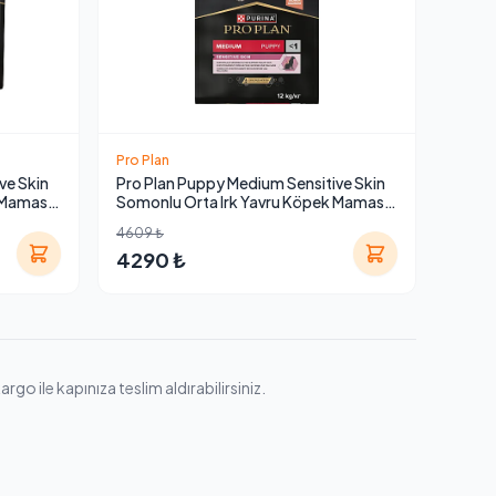
Pro Plan
ve Skin
Pro Plan Puppy Medium Sensitive Skin
 Maması
Somonlu Orta Irk Yavru Köpek Maması
12 Kg
4609 ₺
4290 ₺
rgo ile kapınıza teslim aldırabilirsiniz.