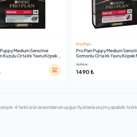
Pro Plan
 Puppy Medium Sensitive
Pro Plan Puppy Medium Sensiti
n Kuzulu Orta Irk Yavru Köpek
Somonlu Orta Irk Yavru Köpek
3 Kg
3 Kg
1696 ₺
₺
1490 ₺
iyle. 4 farklı ürün arasından en uygun fiyatlarla seçim yapabilir, hızlı ka