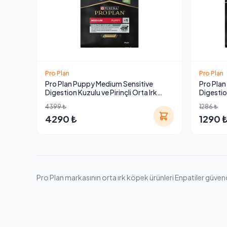
Pro Plan
Pro Plan
Pro Plan Puppy Medium Sensitive
Pro Plan
Digestion Kuzulu ve Pirinçli Orta Irk
Digestio
Yavru Köpek Maması 12 kg
Maması 
4399 ₺
1286 ₺
4290 ₺
1290 
Pro Plan markasının orta ırk köpek ürünleri Enpatiler güvences