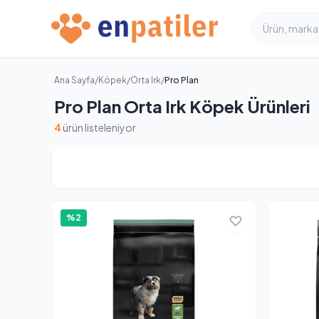
Ana Sayfa
/
Köpek
/
Orta Irk
/
Pro Plan
Pro Plan Orta Irk Köpek Ürünleri
4
ürün listeleniyor
%2