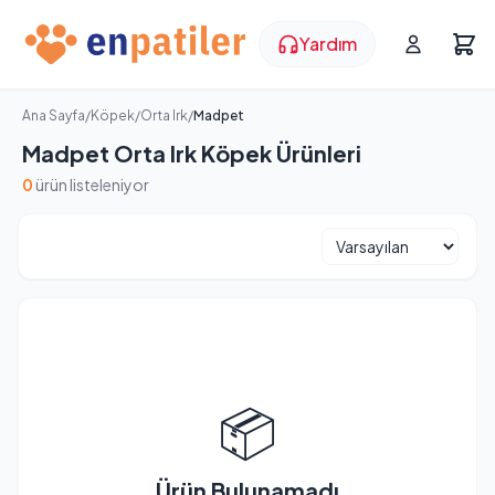
Yardım
Ana Sayfa
/
Köpek
/
Orta Irk
/
Madpet
Madpet Orta Irk Köpek Ürünleri
0
ürün listeleniyor
📦
Ürün Bulunamadı