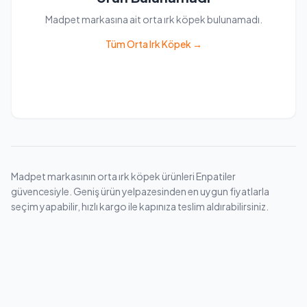
Madpet markasına ait orta ırk köpek bulunamadı.
Tüm Orta Irk Köpek →
Madpet markasının orta ırk köpek ürünleri Enpatiler
güvencesiyle. Geniş ürün yelpazesinden en uygun fiyatlarla
seçim yapabilir, hızlı kargo ile kapınıza teslim aldırabilirsiniz.