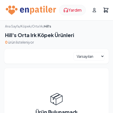
Yardım
Ana Sayfa
/
Köpek
/
Orta Irk
/
Hill's
Hill's Orta Irk Köpek Ürünleri
0
ürün listeleniyor
📦
Ürün Bulunamadı