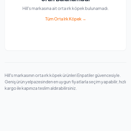
Hill's markasına ait orta ırk köpek bulunamadı.
Tüm Orta Irk Köpek →
Hill's markasının orta ırk köpek ürünleri Enpatiler güvencesiyle.
Geniş ürün yelpazesinden en uygun fiyatlarla seçim yapabilir, hızlı
kargo ile kapınıza teslim aldırabilirsiniz.