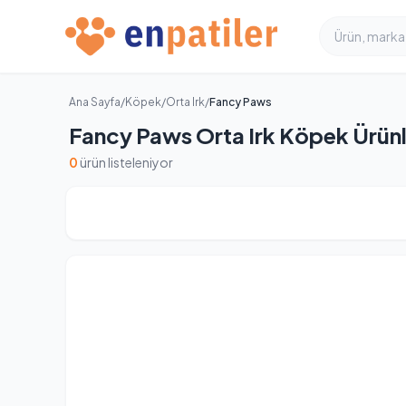
Ana Sayfa
/
Köpek
/
Orta Irk
/
Fancy Paws
Fancy Paws Orta Irk Köpek Ürünl
0
ürün listeleniyor