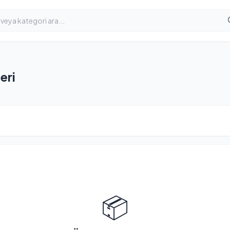
eri
📦