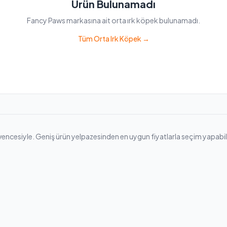
Ürün Bulunamadı
Fancy Paws markasına ait orta ırk köpek bulunamadı.
Tüm Orta Irk Köpek →
cesiyle. Geniş ürün yelpazesinden en uygun fiyatlarla seçim yapabilir, hı