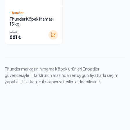
Thunder
Thunder Köpek Maması
15 kg
923 ₺
881 ₺
Thunder markasının mama köpek ürünleri Enpatiler
güvencesiyle. 1 farklı ürün arasından en uygun fiyatlarla seçim
yapabilir, hızlı kargo ile kapınıza teslim aldırabilirsiniz.