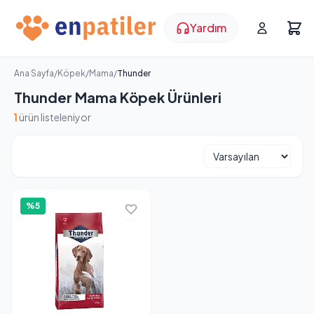
Yardım
Ana Sayfa
/
Köpek
/
Mama
/
Thunder
Thunder Mama Köpek Ürünleri
1
ürün listeleniyor
%5