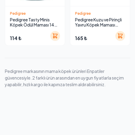
Pedigree
Pedigree
Pedigree Tasty Minis
Pedigree Kuzu ve Pirinçli
Köpek Ödül Maması 140
Yavru Köpek Maması
g
500g
114 ₺
165 ₺
Pedigree markasının mama köpek ürünleri Enpatiler
güvencesiyle. 2 farklı ürün arasından en uygun fiyatlarla seçim
yapabilir, hızlı kargo ile kapınıza teslim aldırabilirsiniz.