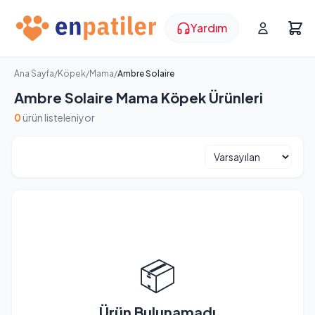
Yardım
Ana Sayfa
/
Köpek
/
Mama
/
Ambre Solaire
Ambre Solaire Mama Köpek Ürünleri
0
ürün listeleniyor
📦
Ürün Bulunamadı