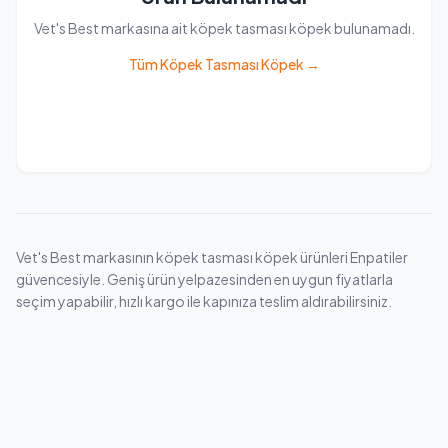
Vet's Best markasına ait köpek tasması köpek bulunamadı.
Tüm Köpek Tasması Köpek →
Vet's Best markasının köpek tasması köpek ürünleri Enpatiler
güvencesiyle. Geniş ürün yelpazesinden en uygun fiyatlarla
seçim yapabilir, hızlı kargo ile kapınıza teslim aldırabilirsiniz.