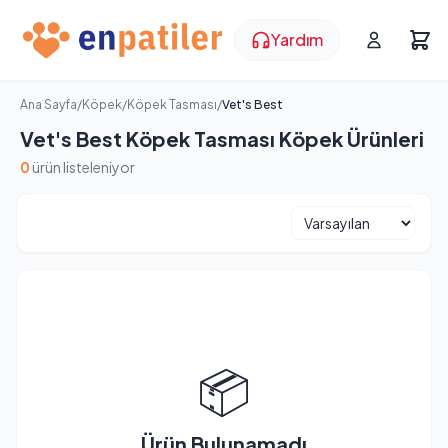
Yardım
Ana Sayfa
/
Köpek
/
Köpek Tasması
/
Vet's Best
Vet's Best Köpek Tasması Köpek Ürünleri
0
ürün listeleniyor
📦
Ürün Bulunamadı