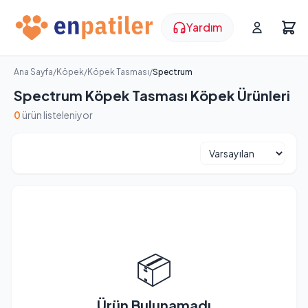
Yardım
Ana Sayfa
/
Köpek
/
Köpek Tasması
/
Spectrum
Spectrum Köpek Tasması Köpek Ürünleri
0
ürün listeleniyor
📦
Ürün Bulunamadı