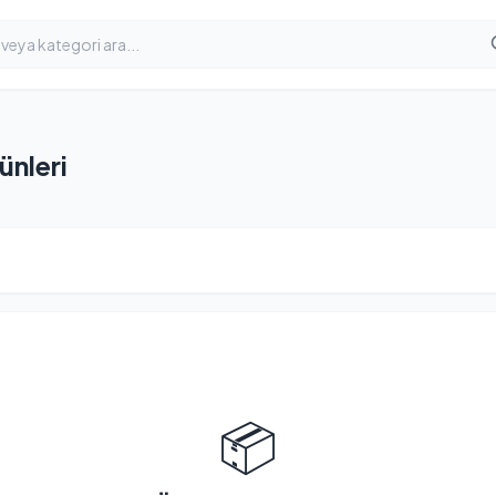
nleri
📦