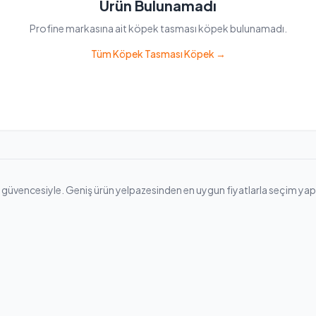
Ürün Bulunamadı
Profine markasına ait köpek tasması köpek bulunamadı.
Tüm Köpek Tasması Köpek →
vencesiyle. Geniş ürün yelpazesinden en uygun fiyatlarla seçim yapabilir,