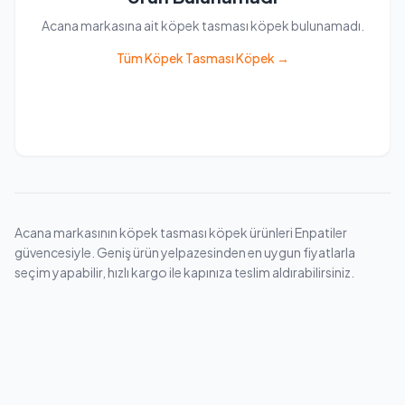
Acana markasına ait köpek tasması köpek bulunamadı.
Tüm Köpek Tasması Köpek →
Acana markasının köpek tasması köpek ürünleri Enpatiler
güvencesiyle. Geniş ürün yelpazesinden en uygun fiyatlarla
seçim yapabilir, hızlı kargo ile kapınıza teslim aldırabilirsiniz.