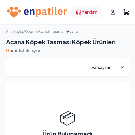
Yardım
Ana Sayfa
/
Köpek
/
Köpek Tasması
/
Acana
Acana Köpek Tasması Köpek Ürünleri
0
ürün listeleniyor
📦
Ürün Bulunamadı