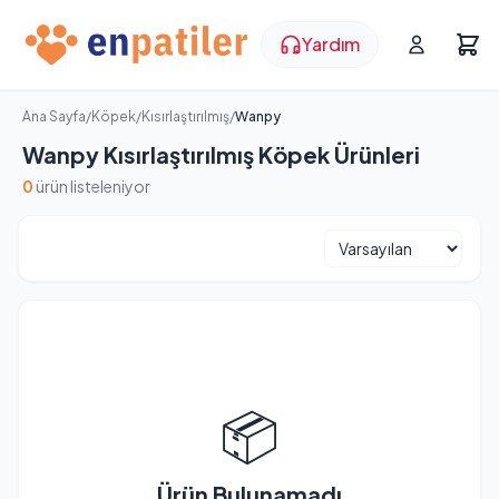
Yardım
Ana Sayfa
/
Köpek
/
Kısırlaştırılmış
/
Wanpy
Wanpy Kısırlaştırılmış Köpek Ürünleri
0
ürün listeleniyor
📦
Ürün Bulunamadı