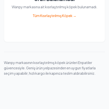
Wanpy markasına ait kısırlaştırılmış köpek bulunamadı.
Tüm Kısırlaştırılmış Köpek →
Wanpy markasının kısırlaştırılmış köpek ürünleri Enpatiler
güvencesiyle. Geniş ürün yelpazesinden en uygun fiyatlarla
seçim yapabilir, hızlı kargo ile kapınıza teslim aldırabilirsiniz.