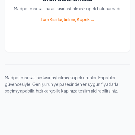
Madpet markasına ait kısırlaştırılmış köpek bulunamadı.
Tüm Kısırlaştırılmış Köpek →
Madpet markasının kısırlaştırılmış köpek ürünleri Enpatiler
güvencesiyle. Geniş ürün yelpazesinden en uygun fiyatlarla
seçim yapabilir, hızlı kargo ile kapınıza teslim aldırabilirsiniz.