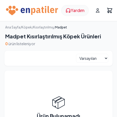
Yardım
Ana Sayfa
/
Köpek
/
Kısırlaştırılmış
/
Madpet
Madpet Kısırlaştırılmış Köpek Ürünleri
0
ürün listeleniyor
📦
Ürün Bulunamadı