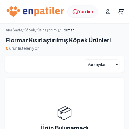
Yardım
Ana Sayfa
/
Köpek
/
Kısırlaştırılmış
/
Flormar
Flormar Kısırlaştırılmış Köpek Ürünleri
0
ürün listeleniyor
📦
Ürün Bulunamadı