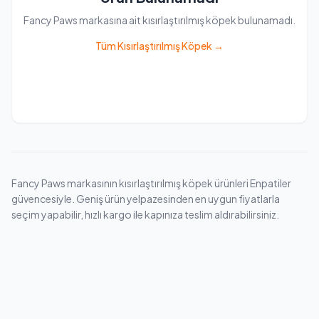
Fancy Paws markasına ait kısırlaştırılmış köpek bulunamadı.
Tüm Kısırlaştırılmış Köpek →
Fancy Paws markasının kısırlaştırılmış köpek ürünleri Enpatiler
güvencesiyle. Geniş ürün yelpazesinden en uygun fiyatlarla
seçim yapabilir, hızlı kargo ile kapınıza teslim aldırabilirsiniz.