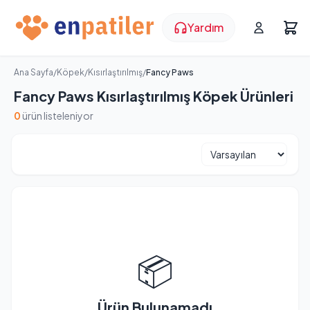
Yardım
Ana Sayfa
/
Köpek
/
Kısırlaştırılmış
/
Fancy Paws
Fancy Paws Kısırlaştırılmış Köpek Ürünleri
0
ürün listeleniyor
📦
Ürün Bulunamadı