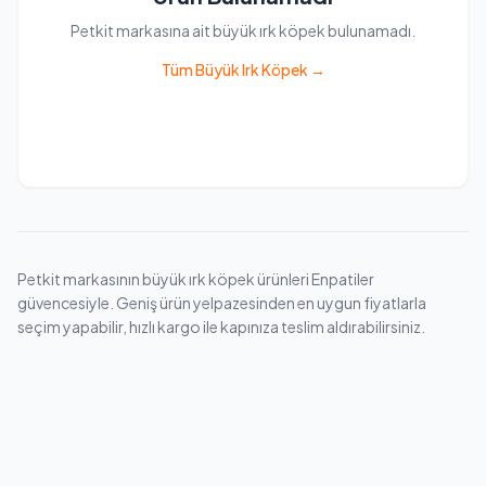
Petkit markasına ait büyük ırk köpek bulunamadı.
Tüm Büyük Irk Köpek →
Petkit markasının büyük ırk köpek ürünleri Enpatiler
güvencesiyle. Geniş ürün yelpazesinden en uygun fiyatlarla
seçim yapabilir, hızlı kargo ile kapınıza teslim aldırabilirsiniz.