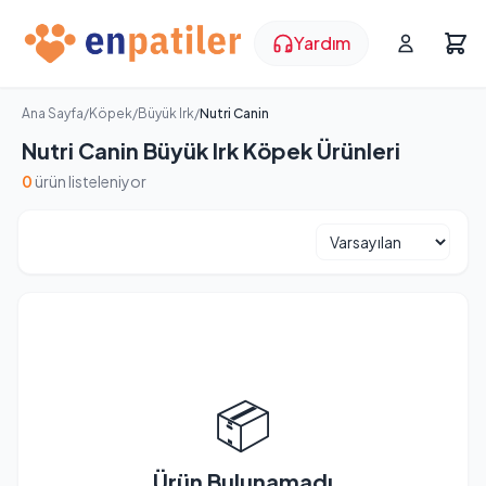
Yardım
Ana Sayfa
/
Köpek
/
Büyük Irk
/
Nutri Canin
Nutri Canin Büyük Irk Köpek Ürünleri
0
ürün listeleniyor
📦
Ürün Bulunamadı