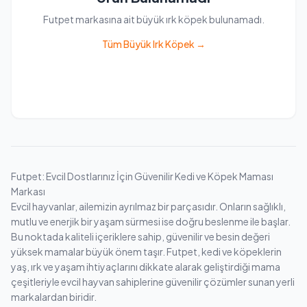
Futpet markasına ait büyük ırk köpek bulunamadı.
Tüm Büyük Irk Köpek →
Futpet: Evcil Dostlarınız İçin Güvenilir Kedi ve Köpek Maması
Markası
Evcil hayvanlar, ailemizin ayrılmaz bir parçasıdır. Onların sağlıklı,
mutlu ve enerjik bir yaşam sürmesi ise doğru beslenme ile başlar.
Bu noktada kaliteli içeriklere sahip, güvenilir ve besin değeri
yüksek mamalar büyük önem taşır. Futpet, kedi ve köpeklerin
yaş, ırk ve yaşam ihtiyaçlarını dikkate alarak geliştirdiği mama
çeşitleriyle evcil hayvan sahiplerine güvenilir çözümler sunan yerli
markalardan biridir.