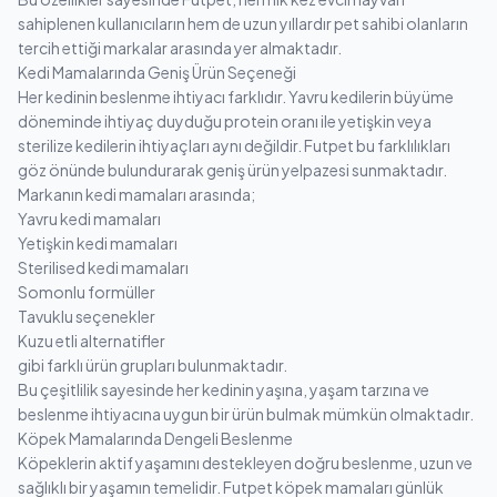
sahiplenen kullanıcıların hem de uzun yıllardır pet sahibi olanların
tercih ettiği markalar arasında yer almaktadır.
Kedi Mamalarında Geniş Ürün Seçeneği
Her kedinin beslenme ihtiyacı farklıdır. Yavru kedilerin büyüme
döneminde ihtiyaç duyduğu protein oranı ile yetişkin veya
sterilize kedilerin ihtiyaçları aynı değildir. Futpet bu farklılıkları
göz önünde bulundurarak geniş ürün yelpazesi sunmaktadır.
Markanın kedi mamaları arasında;
Yavru kedi mamaları
Yetişkin kedi mamaları
Sterilised kedi mamaları
Somonlu formüller
Tavuklu seçenekler
Kuzu etli alternatifler
gibi farklı ürün grupları bulunmaktadır.
Bu çeşitlilik sayesinde her kedinin yaşına, yaşam tarzına ve
beslenme ihtiyacına uygun bir ürün bulmak mümkün olmaktadır.
Köpek Mamalarında Dengeli Beslenme
Köpeklerin aktif yaşamını destekleyen doğru beslenme, uzun ve
sağlıklı bir yaşamın temelidir. Futpet köpek mamaları günlük