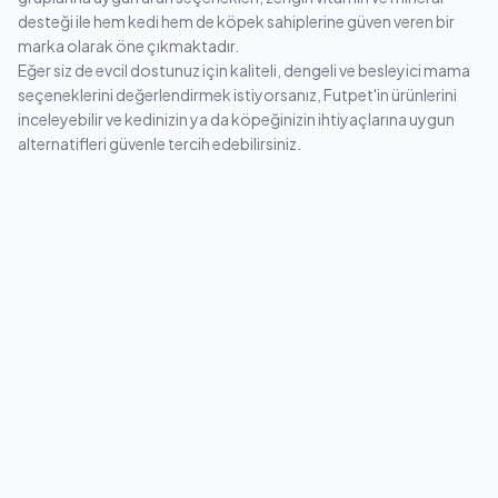
desteği ile hem kedi hem de köpek sahiplerine güven veren bir
marka olarak öne çıkmaktadır.
Eğer siz de evcil dostunuz için kaliteli, dengeli ve besleyici mama
seçeneklerini değerlendirmek istiyorsanız, Futpet'in ürünlerini
inceleyebilir ve kedinizin ya da köpeğinizin ihtiyaçlarına uygun
alternatifleri güvenle tercih edebilirsiniz.