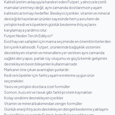
Kaliteli üretim anlayışıyla hareket eden Futpet, yalnızca lezzetli
mamalar üretmeyi değil, aynı zamanda dostlarımızın yaşam
kalitesini artırmayı hedefler. Besleyici içerikler, vitamin ve mineral
desteği ile hazırlanan ürünleri sayesinde hem yavru hem de
yetişkin kedi ve köpeklerin günlük beslenme ihtiyaçlarını
karşılamaya yardımcı olur.
Futpet Neden Tercih Ediliyor?
Evcil hayvan sahipleri için mama seçiminde en önemli kriterlerden
biri içerik kalitesidir. Futpet, ürünlerinde bağışıklık sistemini
destekleyen vitamin ve minerallere yer verirken aynı zamanda
sağlıklı deri yapısı, parlak tüy oluşumu ve güçlü kemik gelişimini
destekleyen besin bileşenleri kullanmaktadır.
Markanın öne çıkan avantajları şunlardır:
Kedi ve köpekler için farklı yaşam evrelerine uygun ürün
seçenekleri
Yavru ve yetişkin dostlara özel formüller
Somon, kuzu eti ve tavuk gibi farklı protein kaynakları
Kolay sindirimi destekleyen içerikler
Vitamin ve mineral bakımından zengin formüller
Günlük enerji ihtiyacını destekleyen dengeli beslenme yaklaşımı
Bu özellikler sayesinde Futpet, hem ilk kez evcil hayvan