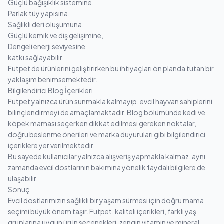
Güçlü bağışıklık sistemine,
Parlak tüy yapısına,
Sağlıklı deri oluşumuna,
Güçlü kemik ve diş gelişimine,
Dengeli enerji seviyesine
katkı sağlayabilir.
Futpet de ürünlerini geliştirirken bu ihtiyaçları ön planda tutan bir
yaklaşım benimsemektedir.
Bilgilendirici Blog İçerikleri
Futpet yalnızca ürün sunmakla kalmayıp, evcil hayvan sahiplerini
bilinçlendirmeyi de amaçlamaktadır. Blog bölümünde kedi ve
köpek maması seçerken dikkat edilmesi gereken noktalar,
doğru beslenme önerileri ve marka duyuruları gibi bilgilendirici
içeriklere yer verilmektedir.
Bu sayede kullanıcılar yalnızca alışveriş yapmakla kalmaz, aynı
zamanda evcil dostlarının bakımına yönelik faydalı bilgilere de
ulaşabilir.
Sonuç
Evcil dostlarımızın sağlıklı bir yaşam sürmesi için doğru mama
seçimi büyük önem taşır. Futpet, kaliteli içerikleri, farklı yaş
gruplarına uygun ürün seçenekleri, zengin vitamin ve mineral