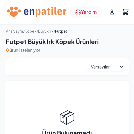
Yardım
Ana Sayfa
/
Köpek
/
Büyük Irk
/
Futpet
Futpet Büyük Irk Köpek Ürünleri
0
ürün listeleniyor
📦
Ürün Bulunamadı