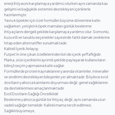
enerji ihtiyacını karşılamaya yardımcı olurken aynı zamanda kas
gelişimi ve bağışıklık sistemini destekleyen içeriklerle
hazırlanmıştır.
Yavru köpekler için özel formüller büyüme dönemine katkı
sağlarken, yetişkin köpek mamaları günlük beslenme
ihtiyaçlarını dengeli şekilde karşılamaya yardımcı olur. Somonlu,
kuzu etli ve tavuklu seçenekler sayesinde farklı damak zevklerine
hitap eden alternatifler sunulmaktadır.
Kaliteli İçerik Anlayışı
Futpet'in öne çıkan özelliklerinden biri de içerik şeffaflığıdır.
Marka, ürün içeriklerini ayrıntılı şekilde paylaşarak kullanıcıların
bilinçli seçim yapmasına katkı sağlar.
Formüllerde protein kaynaklarının yanında vitaminler, mineraller
ve sindirimi destekleyen bileşenler yer almaktadır. Böylece evcil
dostların yalnızca karınlarını doyurması değil, genel sağlıklarının
da desteklenmesi amaçlanmaktadır.
Evcil Dostların Sağlığı Önceliklidir
Beslenme yalnızca günlük bir ihtiyaç değil, aynı zamanda uzun
vadeli sağlığın temelidir. Kaliteli mama tercih edilmesi;
Sağlıklı büyümeye,