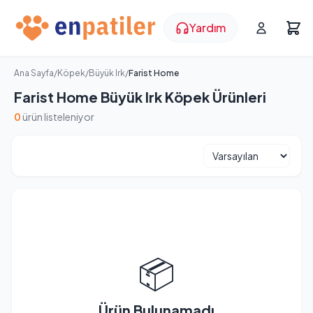
Yardım
Ana Sayfa
/
Köpek
/
Büyük Irk
/
Farist Home
Farist Home Büyük Irk Köpek Ürünleri
0
ürün listeleniyor
📦
Ürün Bulunamadı