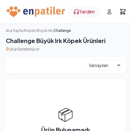
Yardım
Ana Sayfa
/
Köpek
/
Büyük Irk
/
Challenge
Challenge Büyük Irk Köpek Ürünleri
0
ürün listeleniyor
📦
Ürün Bulunamadı