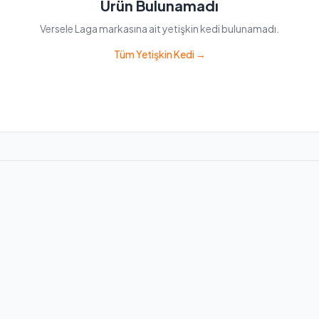
Ürün Bulunamadı
Versele Laga markasına ait yetişkin kedi bulunamadı.
Tüm Yetişkin Kedi →