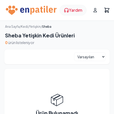
Yardım
Ana Sayfa
/
Kedi
/
Yetişkin
/
Sheba
Sheba Yetişkin Kedi Ürünleri
0
ürün listeleniyor
📦
Ürün Bulunamadı