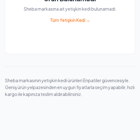
Sheba markasına ait yetişkin kedi bulunamadı.
Tüm Yetişkin Kedi →
Sheba markasının yetişkin kedi ürünleri Enpatiler güvencesiyle.
Geniş ürün yelpazesinden en uygun fiyatlarla seçim yapabilir, hızlı
kargo ile kapınıza teslim aldırabilirsiniz.