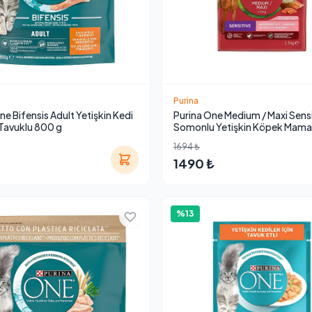
Purina
ne Bifensis Adult Yetişkin Kedi
Purina One Medium / Maxi Sensi
Tavuklu 800 g
Somonlu Yetişkin Köpek Mamas
1694 ₺
1490 ₺
%13