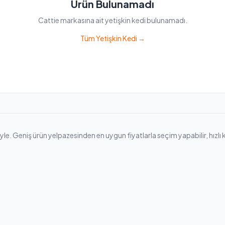
Ürün Bulunamadı
Cattie markasına ait yetişkin kedi bulunamadı.
Tüm Yetişkin Kedi →
e. Geniş ürün yelpazesinden en uygun fiyatlarla seçim yapabilir, hızlı kar