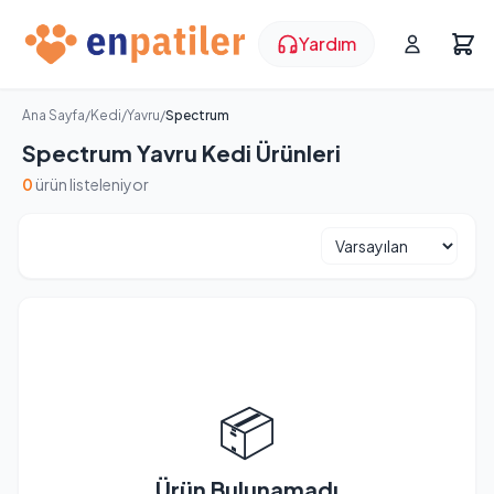
Yardım
Ana Sayfa
/
Kedi
/
Yavru
/
Spectrum
Spectrum Yavru Kedi Ürünleri
0
ürün listeleniyor
📦
Ürün Bulunamadı