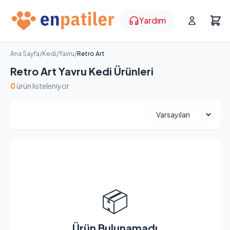
Yardım
Ana Sayfa
/
Kedi
/
Yavru
/
Retro Art
Retro Art Yavru Kedi Ürünleri
0
ürün listeleniyor
📦
Ürün Bulunamadı