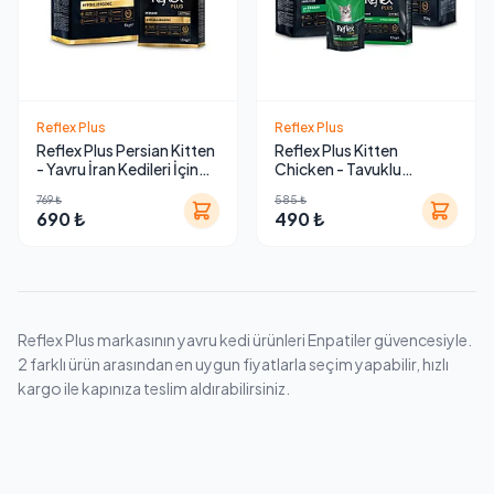
Reflex Plus
Reflex Plus
Reflex Plus Persian Kitten
Reflex Plus Kitten
- Yavru İran Kedileri İçin
Chicken - Tavuklu
Hipoalerjenik Tavuklu
Hipoalerjenik Yavru Kedi
769 ₺
585 ₺
Kedi Maması
Maması
690 ₺
490 ₺
Reflex Plus markasının yavru kedi ürünleri Enpatiler güvencesiyle.
2 farklı ürün arasından en uygun fiyatlarla seçim yapabilir, hızlı
kargo ile kapınıza teslim aldırabilirsiniz.