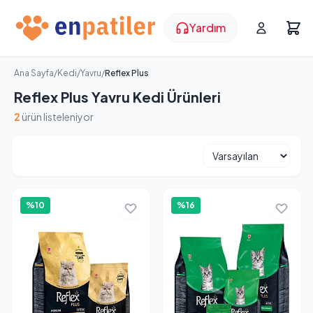
Yardım
Ana Sayfa
/
Kedi
/
Yavru
/
Reflex Plus
Reflex Plus Yavru Kedi Ürünleri
2
ürün listeleniyor
%10
%16