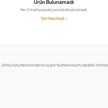
Ürün Bulunamadı
Me-O markasına ait yavru kedi bulunamadı.
Tüm Yavru Kedi →
eniş ürün yelpazesinden en uygun fiyatlarla seçim yapabilir, hızlı kargo 