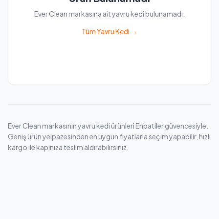
Ever Clean markasına ait yavru kedi bulunamadı.
Tüm Yavru Kedi →
Ever Clean markasının yavru kedi ürünleri Enpatiler güvencesiyle.
Geniş ürün yelpazesinden en uygun fiyatlarla seçim yapabilir, hızlı
kargo ile kapınıza teslim aldırabilirsiniz.