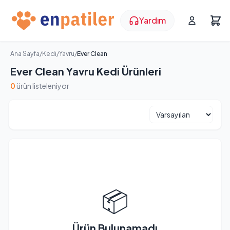
Yardım
Ana Sayfa
/
Kedi
/
Yavru
/
Ever Clean
Ever Clean Yavru Kedi Ürünleri
0
ürün listeleniyor
📦
Ürün Bulunamadı