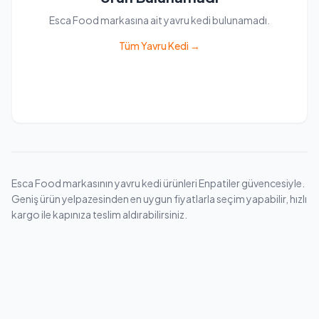
Esca Food markasına ait yavru kedi bulunamadı.
Tüm Yavru Kedi →
Esca Food markasının yavru kedi ürünleri Enpatiler güvencesiyle.
Geniş ürün yelpazesinden en uygun fiyatlarla seçim yapabilir, hızlı
kargo ile kapınıza teslim aldırabilirsiniz.