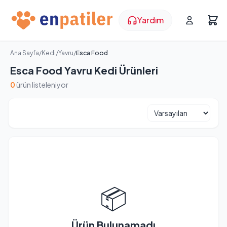
Yardım
Ana Sayfa
/
Kedi
/
Yavru
/
Esca Food
Esca Food Yavru Kedi Ürünleri
0
ürün listeleniyor
📦
Ürün Bulunamadı