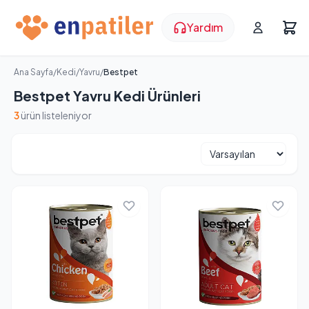
Yardım
Ana Sayfa
/
Kedi
/
Yavru
/
Bestpet
Bestpet Yavru Kedi Ürünleri
3
ürün listeleniyor