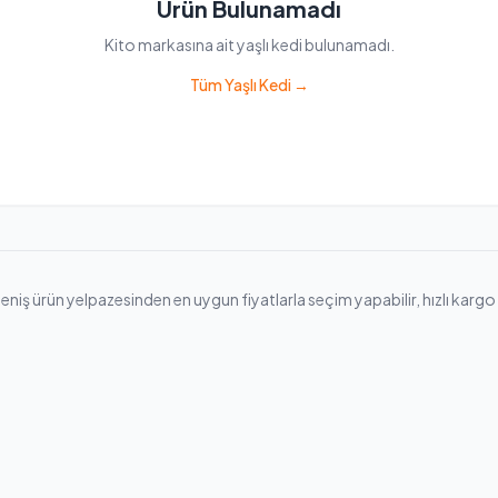
Ürün Bulunamadı
Kito markasına ait yaşlı kedi bulunamadı.
Tüm Yaşlı Kedi →
niş ürün yelpazesinden en uygun fiyatlarla seçim yapabilir, hızlı kargo il