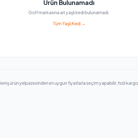
Ürün Bulunamadı
Golf markasına ait yaşlı kedi bulunamadı.
Tüm Yaşlı Kedi →
niş ürün yelpazesinden en uygun fiyatlarla seçim yapabilir, hızlı kargo il